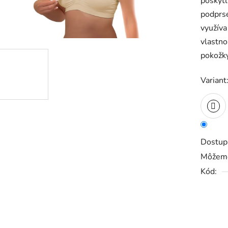
poskytl
0,0
podprse
z
využíva
5
vlastno
hviezdič
pokožky
Variant
Dostup
Môžeme
Kód: