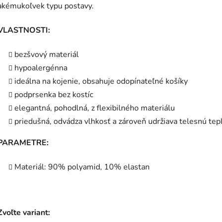
akémukoľvek typu postavy.
VLASTNOSTI:
bezšvový materiál
hypoalergénna
ideálna na kojenie, obsahuje odopínateľné košíky
podprsenka bez kostíc
elegantná, pohodlná, z flexibilného materiálu
priedušná, odvádza vlhkosť a zároveň udržiava telesnú tep
PARAMETRE:
Materiál: 90% polyamid, 10% elastan
Zvoľte variant: