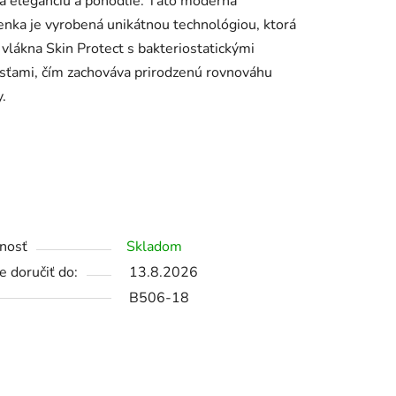
a eleganciu a pohodlie. Táto moderná
nka je vyrobená unikátnou technológiou, ktorá
 vlákna Skin Protect s bakteriostatickými
sťami, čím zachováva prirodzenú rovnováhu
iek.
.
:
nosť
Skladom
 doručiť do:
13.8.2026
B506-18