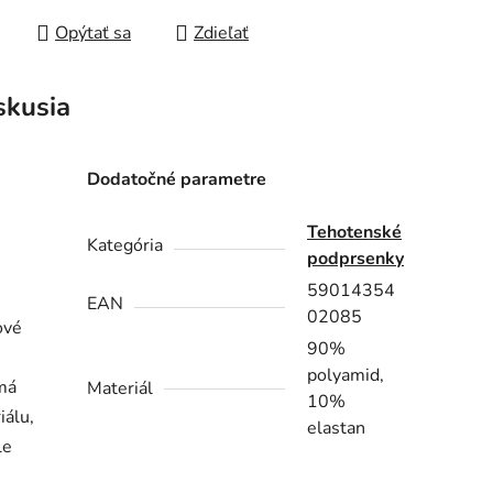
Opýtať sa
Zdieľať
skusia
Dodatočné parametre
Tehotenské
Kategória
podprsenky
59014354
EAN
02085
ové
90%
polyamid,
emá
Materiál
10%
iálu,
elastan
le