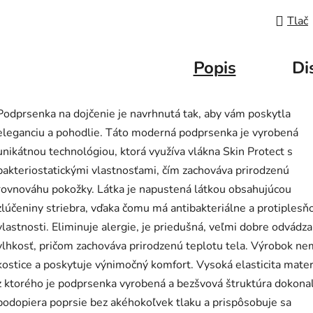
Tlač
Popis
Di
Podprsenka na dojčenie je navrhnutá tak, aby vám poskytla
eleganciu a pohodlie. Táto moderná podprsenka je vyrobená
unikátnou technológiou, ktorá využíva vlákna Skin Protect s
bakteriostatickými vlastnosťami, čím zachováva prirodzenú
rovnováhu pokožky. Látka je napustená látkou obsahujúcou
zlúčeniny striebra, vďaka čomu má antibakteriálne a protiplesň
vlastnosti. Eliminuje alergie, je priedušná, veľmi dobre odvádza
vlhkosť, pričom zachováva prirodzenú teplotu tela. Výrobok n
kostice a poskytuje výnimočný komfort. Vysoká elasticita mater
z ktorého je podprsenka vyrobená a bezšvová štruktúra dokona
podopiera poprsie bez akéhokoľvek tlaku a prispôsobuje sa