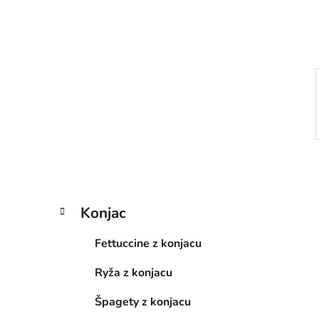
e
l
K
Preskočiť
Konjac
a
kategórie
t
Fettuccine z konjacu
e
g
Ryža z konjacu
ó
r
Špagety z konjacu
i