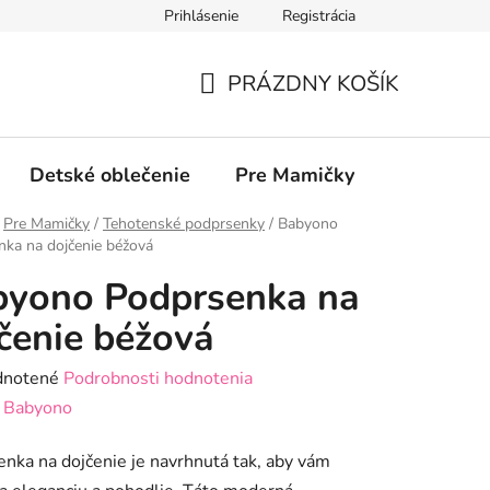
Prihlásenie
Registrácia
PRÁZDNY KOŠÍK
NÁKUPNÝ
KOŠÍK
Detské oblečenie
Pre Mamičky
COVID / 
Pre Mamičky
/
Tehotenské podprsenky
/
Babyono
ka na dojčenie béžová
byono Podprsenka na
čenie béžová
rné
notené
Podrobnosti hodnotenia
enie
:
Babyono
tu
nka na dojčenie je navrhnutá tak, aby vám