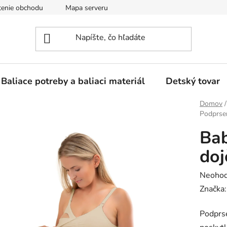
enie obchodu
Mapa serveru
Baliace potreby a baliaci materiál
Detský tovar
Domov
/
Podprsen
Ba
doj
Prieme
Neohod
hodnot
Značka
produk
Podprse
je