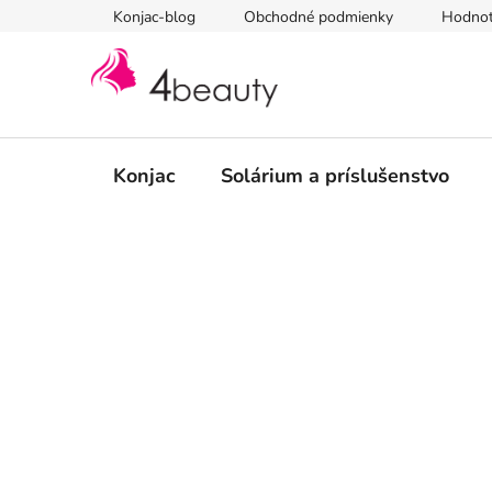
Prejsť
Konjac-blog
Obchodné podmienky
Hodnot
na
obsah
Konjac
Solárium a príslušenstvo
B
o
č
n
ý
p
a
n