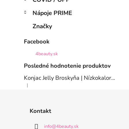
Nápoje PRIME
Značky
Facebook
4beauty.sk
Posledné hodnotenie produktov
Konjac Jelly Broskyňa | Nízkokalorický dezert 10ks
|
Hodnotenie produktu je 5 z 5 hviezdičiek.
Z
á
Kontakt
p
ä
info
@
4beauty.sk