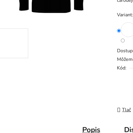
čarodej
0,0
z
Variant
5
hviezdič
Dostup
Môžeme
Kód:
Tlač
Popis
Di