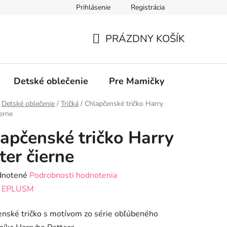
Prihlásenie
Registrácia
PRÁZDNY KOŠÍK
NÁKUPNÝ
KOŠÍK
Detské oblečenie
Pre Mamičky
COVID / 
Detské oblečenie
/
Tričká
/
Chlapčenské tričko Harry
ierne
apčenské tričko Harry
ter čierne
rné
notené
Podrobnosti hodnotenia
enie
:
EPLUSM
tu
nské tričko s motívom zo série obľúbeného