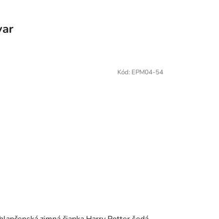
var
Kód:
EPM04-54
hlapčenská zimná čiapka Harry Potter šedá