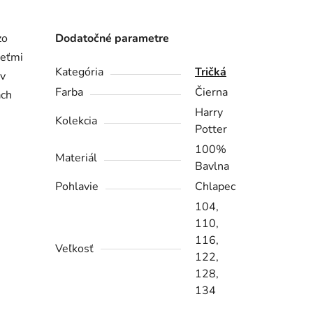
zo
Dodatočné parametre
deťmi
Kategória
Tričká
 v
Farba
Čierna
ach
Harry
Kolekcia
Potter
100%
Materiál
Bavlna
Pohlavie
Chlapec
104,
110,
116,
Veľkosť
122,
128,
134