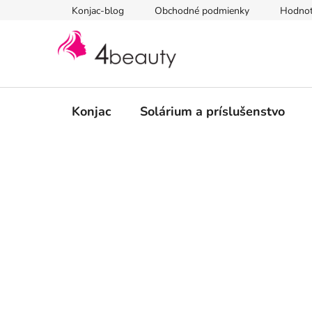
Prejsť
Konjac-blog
Obchodné podmienky
Hodnot
na
obsah
Konjac
Solárium a príslušenstvo
B
o
č
n
ý
p
a
n