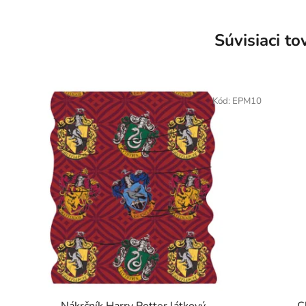
Súvisiaci to
Kód:
EPM10
Nákrčník Harry Potter látkový
C