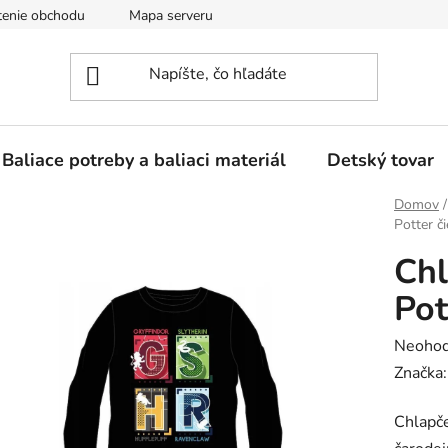
enie obchodu
Mapa serveru
Baliace potreby a baliaci materiál
Detský tovar
Domov
/
Potter č
Chl
Pot
Prieme
Neohod
hodnot
Značka
produk
Chlapče
je