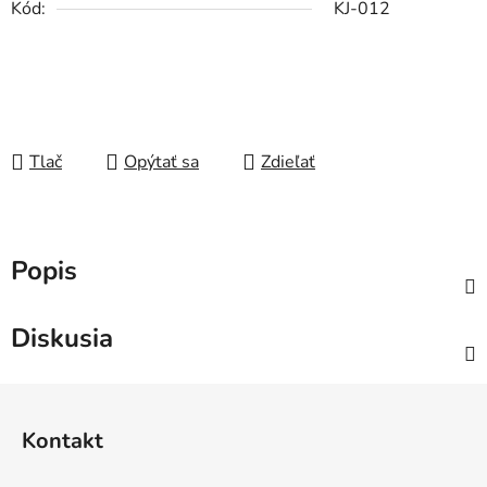
Kód:
KJ-012
Tlač
Opýtať sa
Zdieľať
Popis
Diskusia
Z
á
Kontakt
p
ä