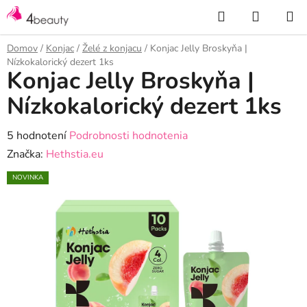
Prejsť
Hľadať
NÁKUP
na
KOŠÍK
obsah
Domov
/
Konjac
/
Želé z konjacu
/
Konjac Jelly Broskyňa |
Nízkokalorický dezert 1ks
Konjac Jelly Broskyňa |
Nízkokalorický dezert 1ks
Priemerné
5 hodnotení
Podrobnosti hodnotenia
hodnotenie
Značka:
Hethstia.eu
produktu
NOVINKA
je
4,4
z
5
hviezdičiek.