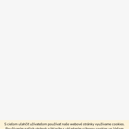
S cieľom uľahčiť užívateľom používať naše webové stránky využívame cookies.
Používaním našich stránok súhlasíte s ukladaním súborov cookies vo Vašom