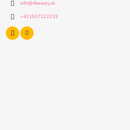
info
@
4beauty.sk
t
i
+421917222233
e