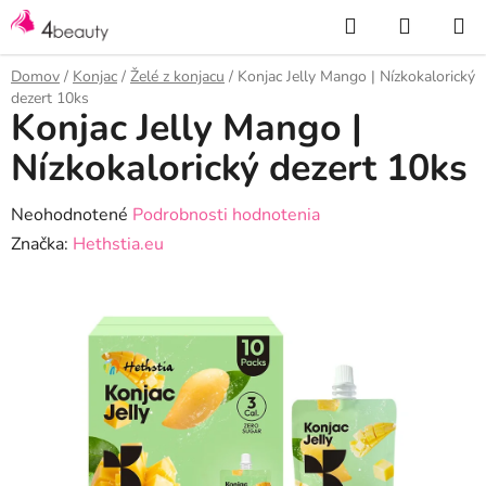
Prejsť
Hľadať
NÁKUP
na
KOŠÍK
obsah
Domov
/
Konjac
/
Želé z konjacu
/
Konjac Jelly Mango | Nízkokalorický
dezert 10ks
Konjac Jelly Mango |
Nízkokalorický dezert 10ks
Priemerné
Neohodnotené
Podrobnosti hodnotenia
hodnotenie
Značka:
Hethstia.eu
produktu
je
0,0
z
5
hviezdičiek.