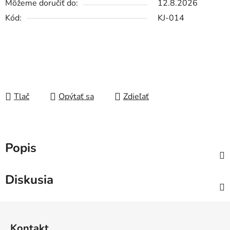
Môžeme doručiť do:
12.8.2026
Kód:
KJ-014
Tlač
Opýtať sa
Zdieľať
Popis
Diskusia
Z
á
Kontakt