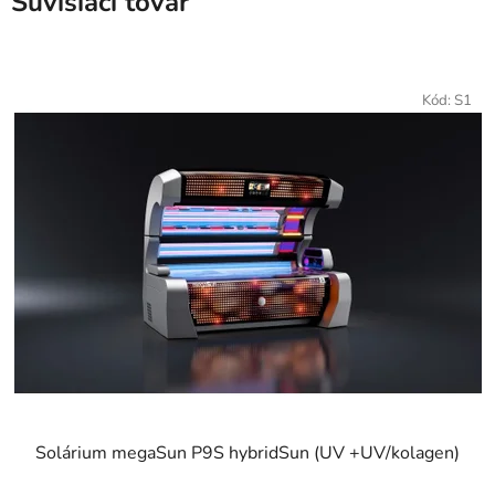
Súvisiaci tovar
Kód:
S1
Solárium megaSun P9S hybridSun (UV +UV/kolagen)