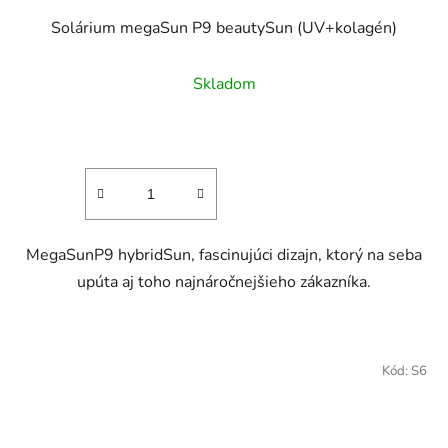
Solárium megaSun P9 beautySun (UV+kolagén)
Skladom
MegaSunP9 hybridSun, fascinujúci dizajn, ktorý na seba
upúta aj toho najnáročnejšieho zákazníka.
Kód:
S6