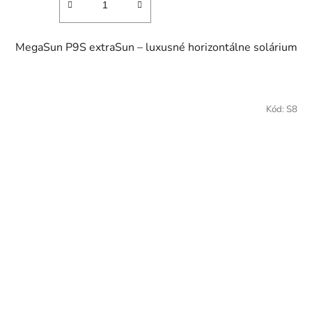
MegaSun P9S extraSun – luxusné horizontálne solárium
Kód:
S8