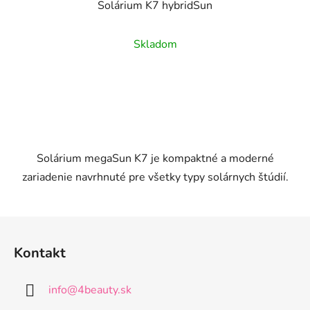
Solárium K7 hybridSun
Skladom
Solárium megaSun K7 je kompaktné a moderné
zariadenie navrhnuté pre všetky typy solárnych štúdií.
Z
á
Kontakt
p
ä
info
@
4beauty.sk
t