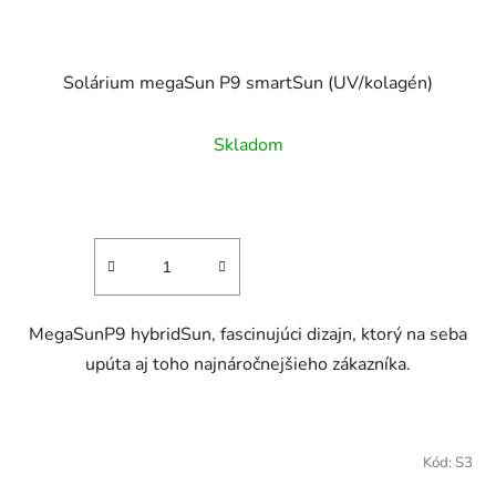
Solárium megaSun P9 smartSun (UV/kolagén)
Skladom
MegaSunP9 hybridSun, fascinujúci dizajn, ktorý na seba
upúta aj toho najnáročnejšieho zákazníka.
Kód:
S3