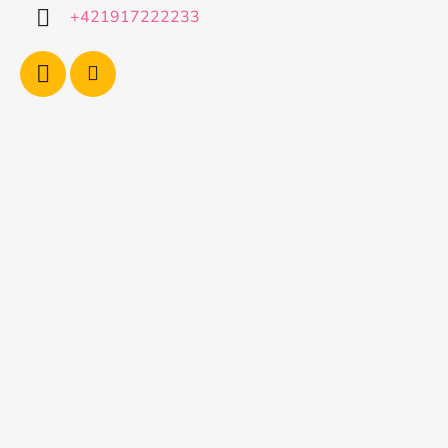
i
+421917222233
e