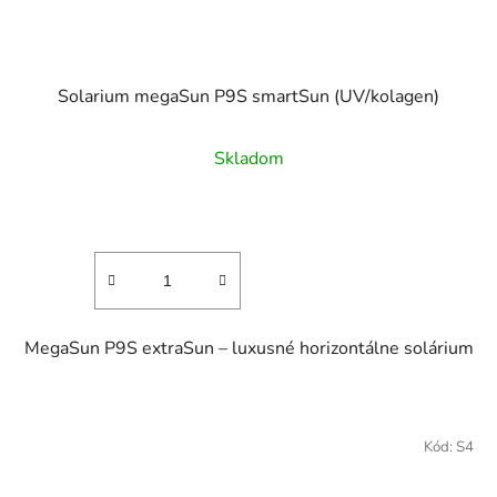
Solarium megaSun P9S smartSun (UV/kolagen)
Skladom
MegaSun P9S extraSun – luxusné horizontálne solárium
Kód:
S4