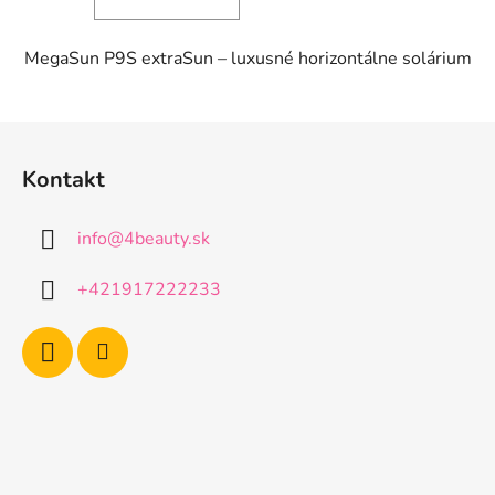
MegaSun P9S extraSun – luxusné horizontálne solárium
Z
á
Kontakt
p
ä
info
@
4beauty.sk
t
i
+421917222233
e