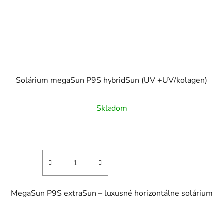
Solárium megaSun P9S hybridSun (UV +UV/kolagen)
Skladom
MegaSun P9S extraSun – luxusné horizontálne solárium