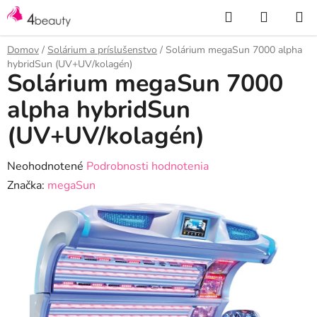
Prejsť
Hľadať
NÁKUP
na
KOŠÍK
obsah
Domov
/
Solárium a príslušenstvo
/
Solárium megaSun 7000 alpha
hybridSun (UV+UV/kolagén)
Solárium megaSun 7000
alpha hybridSun
(UV+UV/kolagén)
Priemerné
Neohodnotené
Podrobnosti hodnotenia
hodnotenie
Značka:
megaSun
produktu
je
0,0
z
5
hviezdičiek.