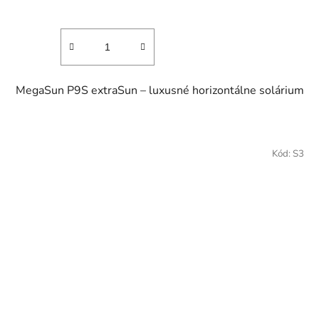
MegaSun P9S extraSun – luxusné horizontálne solárium
Kód:
S3