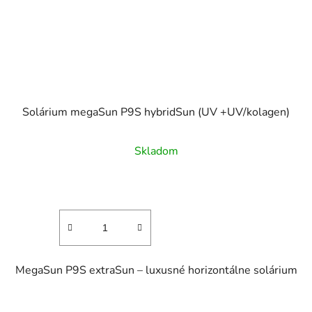
Solárium megaSun P9S hybridSun (UV +UV/kolagen)
Skladom
MegaSun P9S extraSun – luxusné horizontálne solárium