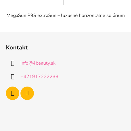
MegaSun P9S extraSun – luxusné horizontálne solárium
Z
á
Kontakt
p
ä
info
@
4beauty.sk
t
i
+421917222233
e