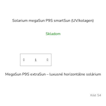
Solarium megaSun P9S smartSun (UV/kolagen)
Skladom
MegaSun P9S extraSun – luxusné horizontálne solárium
Kód:
S4