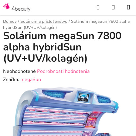
Prejsť
Hľadať
NÁKUP
na
KOŠÍK
obsah
Domov
/
Solárium a príslušenstvo
/
Solárium megaSun 7800 alpha
hybridSun (UV+UV/kolagén)
Solárium megaSun 7800
alpha hybridSun
(UV+UV/kolagén)
Priemerné
Neohodnotené
Podrobnosti hodnotenia
hodnotenie
Značka:
megaSun
produktu
je
0,0
z
5
hviezdičiek.