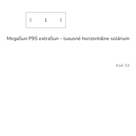
MegaSun P9S extraSun – luxusné horizontálne solárium
Kód:
S3