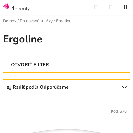
Prejsť
Hľadať
NÁKUP
na
KOŠÍK
obsah
Domov
/
Predávané značky
/
Ergoline
Ergoline
OTVORIŤ FILTER
R
Radiť podľa:
Odporúčame
a
d
V
e
ý
Kód:
S70
n
p
i
i
e