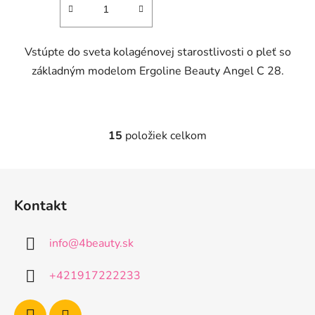
Vstúpte do sveta kolagénovej starostlivosti o pleť so
základným modelom Ergoline Beauty Angel C 28.
15
položiek celkom
O
v
l
Z
á
á
d
Kontakt
p
a
ä
c
info
@
4beauty.sk
t
i
e
i
+421917222233
p
e
r
v