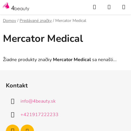
Prejsť
Hľadať
NÁKUP
na
KOŠÍK
obsah
Domov
/
Predávané značky
/
Mercator Medical
Mercator Medical
Žiadne produkty značky
Mercator Medical
sa nenašli...
Z
á
Kontakt
p
ä
info
@
4beauty.sk
t
i
+421917222233
e