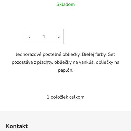
Skladom
Jednorazové posteľné obliečky. Bielej farby. Set
pozostáva z plachty, obliečky na vankúš, obliečky na
paplón.
1
položiek celkom
O
v
l
Z
á
á
d
Kontakt
p