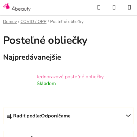
Prejsť
Hľadať
NÁKUP
na
KOŠÍK
obsah
Domov
/
COVID / OPP
/
Posteľné obliečky
Posteľné obliečky
Najpredávanejšie
Jednorazové posteľné obliečky
Skladom
R
Radiť podľa:
Odporúčame
a
d
e