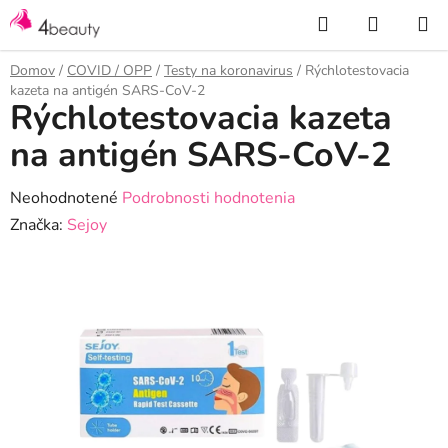
Prejsť
Hľadať
NÁKUP
na
KOŠÍK
obsah
Domov
/
COVID / OPP
/
Testy na koronavirus
/
Rýchlotestovacia
kazeta na antigén SARS-CoV-2
Rýchlotestovacia kazeta
na antigén SARS-CoV-2
Priemerné
Neohodnotené
Podrobnosti hodnotenia
hodnotenie
Značka:
Sejoy
produktu
je
0,0
z
5
hviezdičiek.