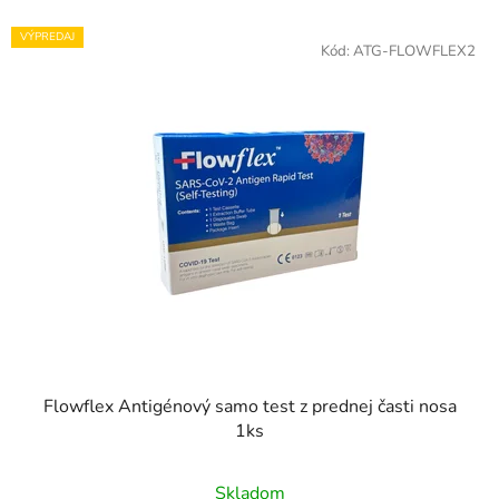
VÝPREDAJ
Kód:
ATG-FLOWFLEX2
Flowflex Antigénový samo test z prednej časti nosa
1ks
Priemerné
Skladom