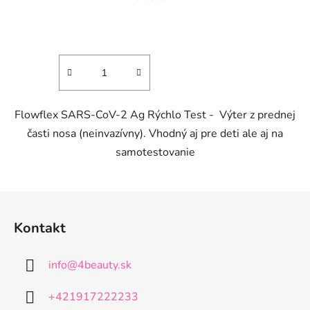
hodnotenie
produktu
je
3,5
z
5
Flowflex SARS-CoV-2 Ag Rýchlo Test - Výter z prednej
hviezdičiek.
časti nosa (neinvazívny). Vhodný aj pre deti ale aj na
samotestovanie
Z
á
Kontakt
p
ä
info
@
4beauty.sk
t
i
+421917222233
e