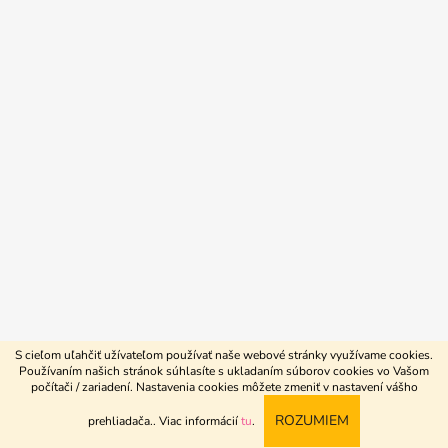
S cieľom uľahčiť užívateľom používať naše webové stránky využívame cookies.
Používaním našich stránok súhlasíte s ukladaním súborov cookies vo Vašom
počítači / zariadení. Nastavenia cookies môžete zmeniť v nastavení vášho
Vytvoril Shoptet
ROZUMIEM
prehliadača.
. Viac informácií
tu
.
Copyright 2026
4beauty.sk
. Všetky práva vyhradené.