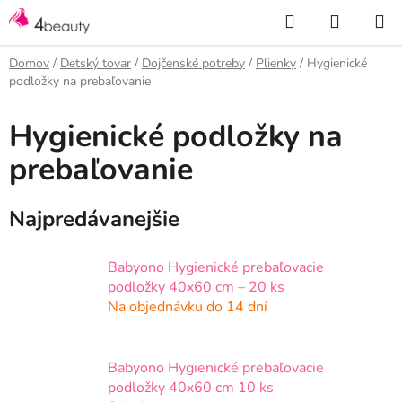
Prejsť
Hľadať
NÁKUP
na
KOŠÍK
obsah
Domov
/
Detský tovar
/
Dojčenské potreby
/
Plienky
/
Hygienické
podložky na prebaľovanie
Hygienické podložky na
prebaľovanie
Najpredávanejšie
Babyono Hygienické prebaľovacie
podložky 40x60 cm – 20 ks
Na objednávku do 14 dní
Babyono Hygienické prebaľovacie
podložky 40x60 cm 10 ks