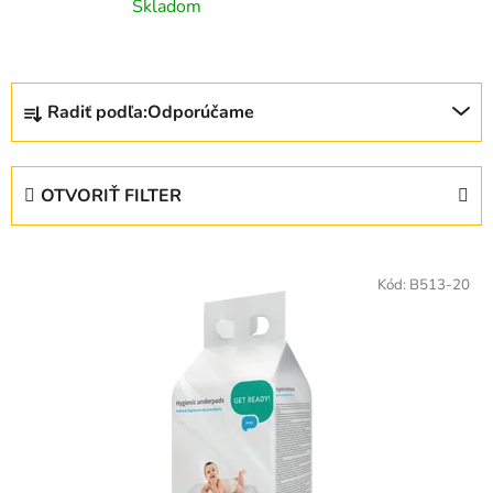
Skladom
R
Radiť podľa:
Odporúčame
a
d
e
OTVORIŤ FILTER
n
i
V
e
ý
Kód:
B513-20
p
p
r
i
o
s
d
p
u
r
k
o
t
d