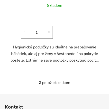
Skladom
Hygienické podložky sú ideálne na prebaľovanie
bábätiek, ale aj pre ženy v šestonedelí na pokrytie
postele. Extrémne savé podložky poskytujú pocit...
2
položiek celkom
O
v
l
Z
á
á
d
Kontakt