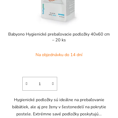
o
u
v
k
t
o
v
Babyono Hygienické prebaľovacie podložky 40x60 cm
– 20 ks
Na objednávku do 14 dní
Hygienické podložky sú ideálne na prebaľovanie
bábätiek, ale aj pre ženy v šestonedelí na pokrytie
postele. Extrémne savé podložky poskytujú...