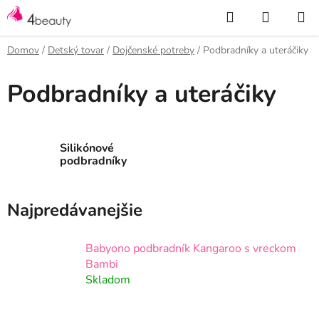
Prejsť
Hľadať
NÁKUP
na
KOŠÍK
obsah
Domov
/
Detský tovar
/
Dojčenské potreby
/
Podbradníky a uteráčiky
Podbradníky a uteráčiky
Silikónové
podbradníky
Najpredávanejšie
Babyono podbradník Kangaroo s vreckom
Bambi
Skladom