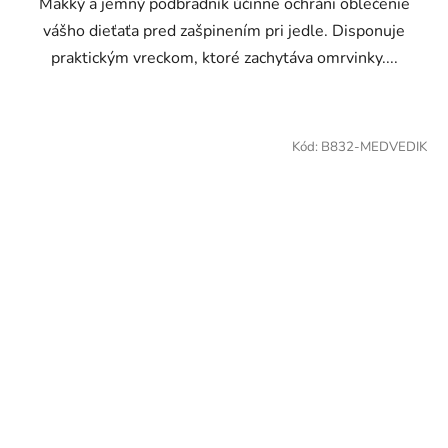
Mäkký a jemný podbradník účinne ochráni oblečenie
vášho dieťaťa pred zašpinením pri jedle. Disponuje
praktickým vreckom, ktoré zachytáva omrvinky....
Kód:
B832-MEDVEDIK