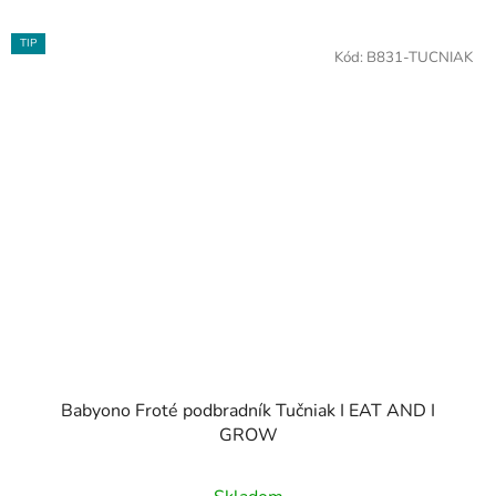
TIP
Kód:
B831-TUCNIAK
Babyono Froté podbradník Tučniak I EAT AND I
GROW