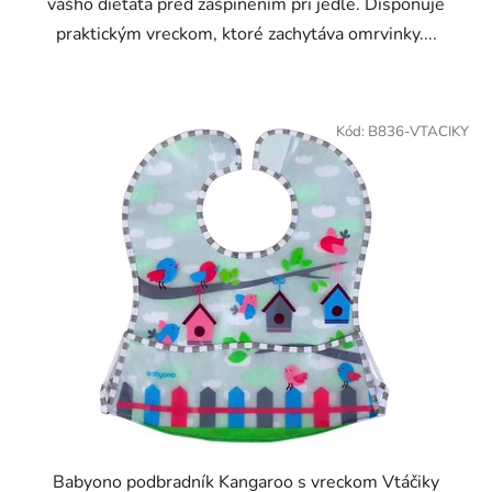
vášho dieťaťa pred zašpinením pri jedle. Disponuje
praktickým vreckom, ktoré zachytáva omrvinky....
Kód:
B836-VTACIKY
Babyono podbradník Kangaroo s vreckom Vtáčiky