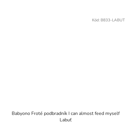
Kód:
B833-LABUT
Babyono Froté podbradník I can almost feed myself
Labuť