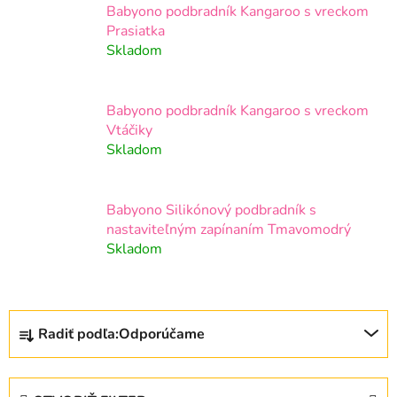
Babyono podbradník Kangaroo s vreckom
Prasiatka
Skladom
Babyono podbradník Kangaroo s vreckom
Vtáčiky
Skladom
Babyono Silikónový podbradník s
nastaviteľným zapínaním Tmavomodrý
Skladom
R
Radiť podľa:
Odporúčame
a
d
e