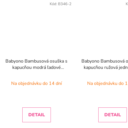
Kód:
B346-2
K
Babyono Bambusová osuška s
Babyono Bambusová o
kapucňou modrá ľadové
kapucňou ružová jed
medvede 100x100 cm
100x100 cm
Na objednávku do 14 dní
Na objednávku do 1
DETAIL
DETAIL