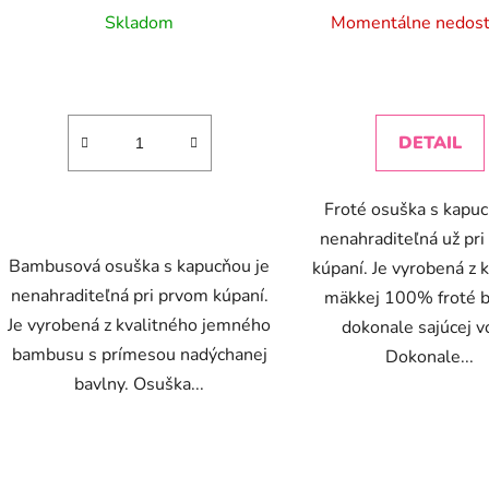
Skladom
Momentálne nedos
DETAIL
Froté osuška s kapuc
nenahraditeľná už pr
Bambusová osuška s kapucňou je
kúpaní. Je vyrobená z k
nenahraditeľná pri prvom kúpaní.
mäkkej 100% froté b
Je vyrobená z kvalitného jemného
dokonale sajúcej v
bambusu s prímesou nadýchanej
Dokonale...
bavlny. Osuška...
O
v