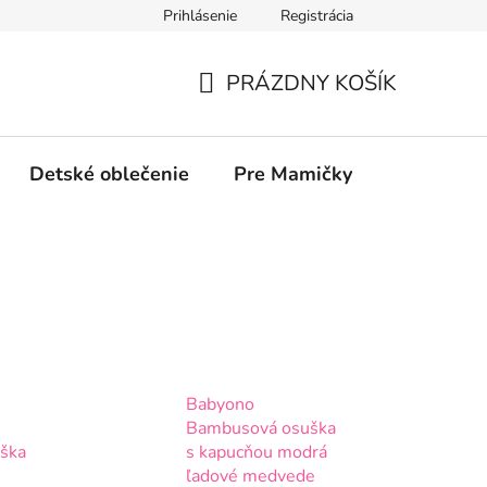
Prihlásenie
Registrácia
PRÁZDNY KOŠÍK
NÁKUPNÝ
KOŠÍK
Detské oblečenie
Pre Mamičky
COVID / 
Babyono
Bambusová osuška
ška
s kapucňou modrá
ľadové medvede