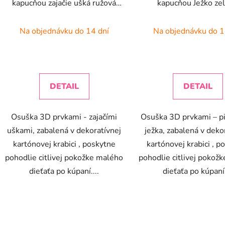
kapucňou zajačie ušká ružová
kapucňou Ježko ze
u
100x100 cm
100x100 cm
k
Na objednávku do 14 dní
Na objednávku do 1
t
o
v
DETAIL
DETAIL
Osuška 3D prvkami - zajačími
Osuška 3D prvkami – pi
uškami, zabalená v dekoratívnej
ježka, zabalená v deko
kartónovej krabici , poskytne
kartónovej krabici , p
pohodlie citlivej pokožke malého
pohodlie citlivej pokož
dieťaťa po kúpaní....
dieťaťa po kúpaní.