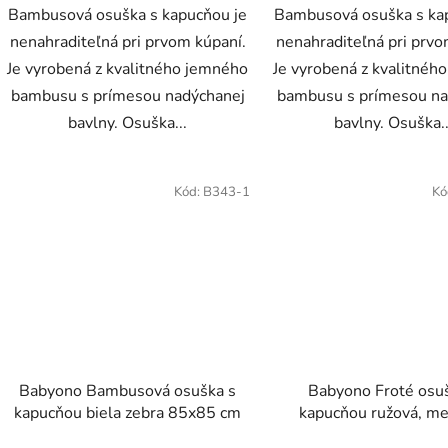
Bambusová osuška s kapucňou je
Bambusová osuška s ka
nenahraditeľná pri prvom kúpaní.
nenahraditeľná pri prvo
Je vyrobená z kvalitného jemného
Je vyrobená z kvalitnéh
bambusu s prímesou nadýchanej
bambusu s prímesou na
bavlny. Osuška...
bavlny. Osuška..
Kód:
B343-1
Kó
Babyono Bambusová osuška s
Babyono Froté osu
kapucňou biela zebra 85x85 cm
kapucňou ružová, me
76x76 cm