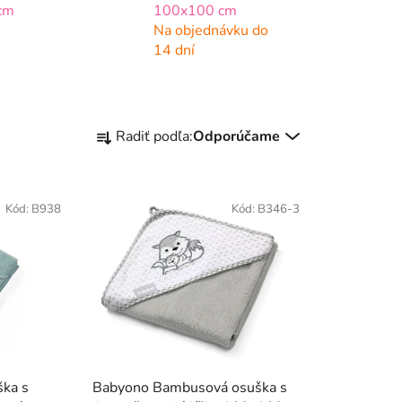
cm
100x100 cm
Na objednávku do
14 dní
R
Radiť podľa:
Odporúčame
a
d
e
Kód:
B938
Kód:
B346-3
n
i
e
p
r
o
d
u
ška s
Babyono Bambusová osuška s