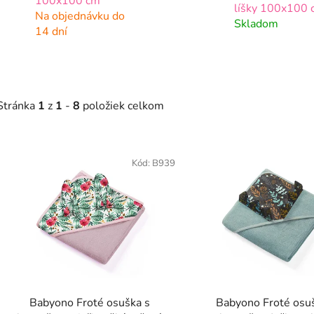
100x100 cm
líšky 100x100 
Na objednávku do
Skladom
14 dní
Stránka
1
z
1
-
8
položiek celkom
V
Kód:
B939
ý
p
s
p
r
o
Babyono Froté osuška s
Babyono Froté osu
d