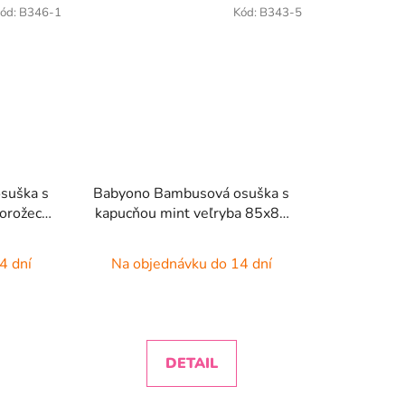
ód:
B346-1
Kód:
B343-5
suška s
Babyono Bambusová osuška s
norožec
kapucňou mint veľryba 85x85
cm
4 dní
Na objednávku do 14 dní
DETAIL