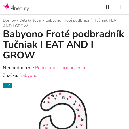
Prejsť
Hľadať
NÁKUP
na
KOŠÍK
obsah
Domov
/
Detský tovar
/
Babyono Froté podbradník Tučniak I EAT
AND I GROW
Babyono Froté podbradník
Tučniak I EAT AND I
GROW
Priemerné
Neohodnotené
Podrobnosti hodnotenia
hodnotenie
Značka:
Babyono
produktu
TIP
je
0,0
z
5
hviezdičiek.