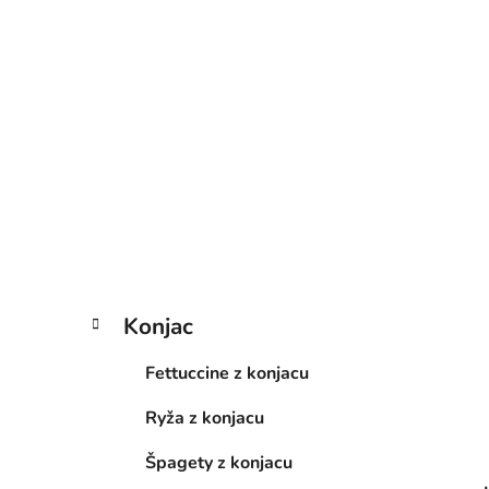
e
l
K
Preskočiť
Konjac
a
kategórie
t
Fettuccine z konjacu
e
g
Ryža z konjacu
ó
r
Špagety z konjacu
i