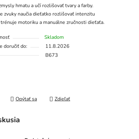
 zmysly hmatu a učí rozlišovať tvary a farby.
e zvuky naučia dieťatko rozlišovať intenzitu
iek.
 trénuje motoriku a manuálne zručnosti dieťaťa.
nosť
Skladom
 doručiť do:
11.8.2026
B673
Opýtať sa
Zdieľať
skusia