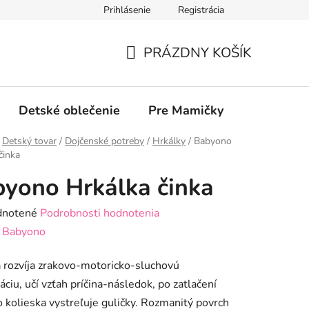
Prihlásenie
Registrácia
PRÁZDNY KOŠÍK
NÁKUPNÝ
KOŠÍK
Detské oblečenie
Pre Mamičky
COVID / 
Detský tovar
/
Dojčenské potreby
/
Hrkálky
/
Babyono
činka
yono Hrkálka činka
rné
notené
Podrobnosti hodnotenia
enie
:
Babyono
tu
 rozvíja zrakovo-motoricko-sluchovú
áciu, učí vzťah príčina-následok, po zatlačení
 kolieska vystreľuje guličky. Rozmanitý povrch