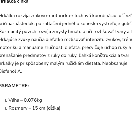
Hrkálka činka
Hrkálka rozvíja zrakovo-motoricko-sluchovú koordináciu, učí vz
príčina-následok, po zatlačení jedného kolieska vystreľuje gulič
Rozmanitý povrch rozvíja zmysly hmatu a učí rozlišovať tvary a f
Hrkajúce zvuky naučia dieťatko rozlišovať intenzitu zvukov, trén
motoriku a manuálne zručnosti dieťaťa, precvičuje úchop ruky a
prenášanie predmetov z ruky do ruky. Ľahká konštrukcia a tvar
hrkálky je prispôsobený malým ručičkám dieťaťa. Neobsahuje
Bisfenol A.
PARAMETRE:
Váha – 0,076kg
Rozmery – 15 cm (dĺžka)