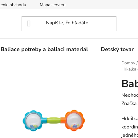
enie obchodu
Mapa serveru
Baliace potreby a baliaci materiál
Detský tovar
Domov
/
Hrkálka 
Bab
Prieme
Neohod
hodnot
Značka
produk
Hrkálka
je
koordin
0,0
jedného
z