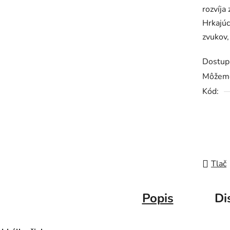
rozvíja
5
Hrkajúc
hviezdič
zvukov,
Dostup
Môžeme
Kód:
Tlač
Popis
Di