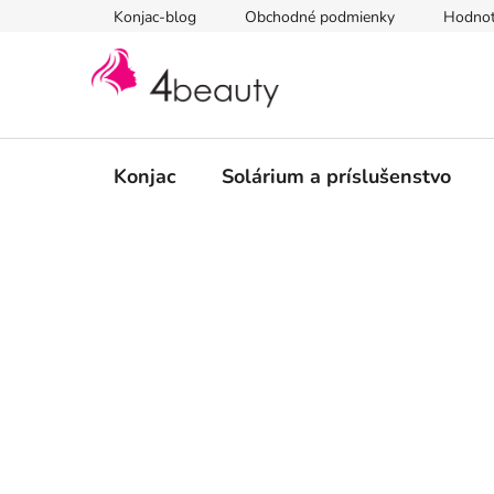
Prejsť
Konjac-blog
Obchodné podmienky
Hodnot
na
obsah
Konjac
Solárium a príslušenstvo
B
o
č
n
ý
p
a
n