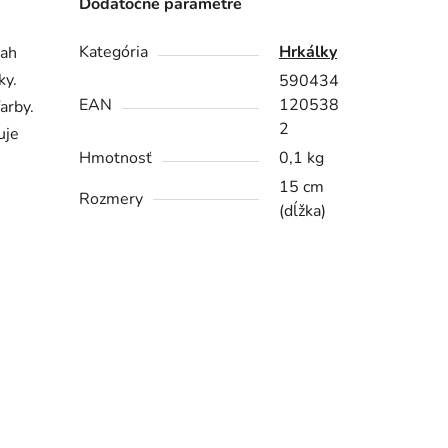
Dodatočné parametre
Kategória
Hrkálky
ťah
ky.
590434
EAN
120538
arby.
2
uje
Hmotnosť
0,1 kg
15 cm
Rozmery
(dĺžka)