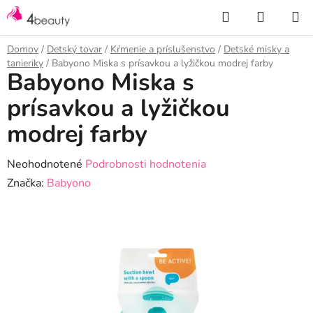
Prejsť
Hľadať
NÁKUP
na
KOŠÍK
obsah
Domov
/
Detský tovar
/
Kŕmenie a príslušenstvo
/
Detské misky a
tanieriky
/
Babyono Miska s prísavkou a lyžičkou modrej farby
Babyono Miska s
prísavkou a lyžičkou
modrej farby
Priemerné
Neohodnotené
Podrobnosti hodnotenia
hodnotenie
Značka:
Babyono
produktu
je
0,0
z
5
hviezdičiek.