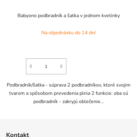
Babyono podbradník a šatka v jednom kvetinky
Na objednávku do 14 dní
Podbradník/šatka - súprava 2 podbradníkov, ktoré svojim
tvarom a spôsobom prevedenia plnia 2 funkcie: oba sú
podbradník - zakryjú oblečenie...
Z
á
Kontakt