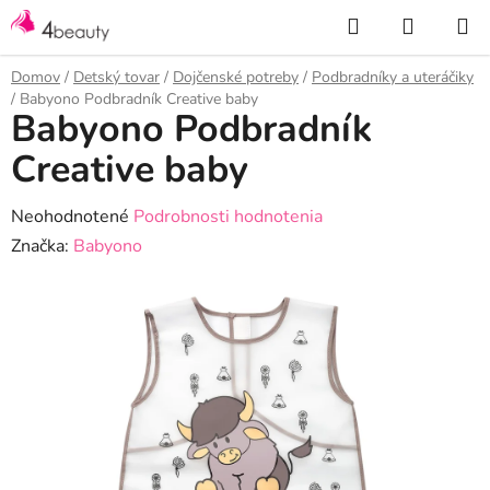
Prejsť
Hľadať
NÁKUP
na
KOŠÍK
obsah
Domov
/
Detský tovar
/
Dojčenské potreby
/
Podbradníky a uteráčiky
/
Babyono Podbradník Creative baby
Babyono Podbradník
Creative baby
Priemerné
Neohodnotené
Podrobnosti hodnotenia
hodnotenie
Značka:
Babyono
produktu
je
0,0
z
5
hviezdičiek.