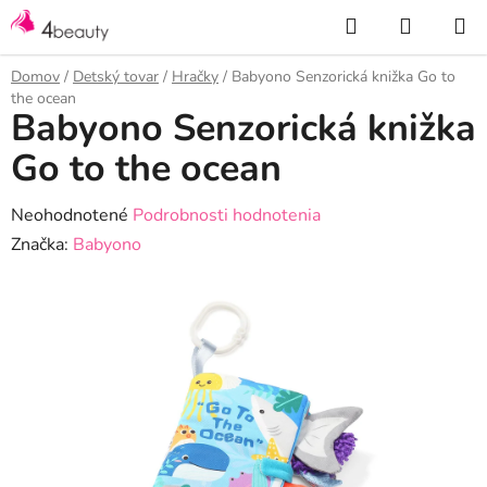
Prejsť
Hľadať
NÁKUP
na
KOŠÍK
obsah
Domov
/
Detský tovar
/
Hračky
/
Babyono Senzorická knižka Go to
the ocean
Babyono Senzorická knižka
Go to the ocean
Priemerné
Neohodnotené
Podrobnosti hodnotenia
hodnotenie
Značka:
Babyono
produktu
je
0,0
z
5
hviezdičiek.