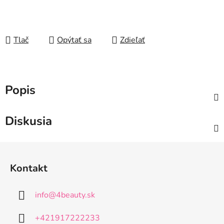
Tlač
Opýtať sa
Zdieľať
Popis
Diskusia
Z
á
Kontakt
p
ä
info
@
4beauty.sk
t
i
+421917222233