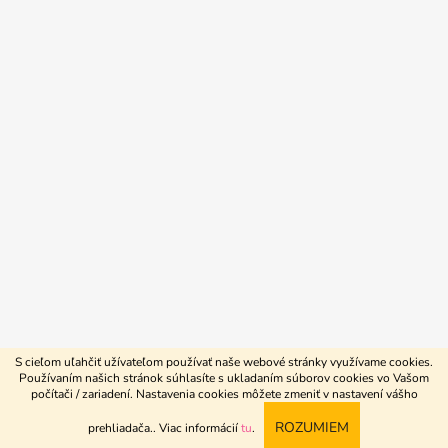
S cieľom uľahčiť užívateľom používať naše webové stránky využívame cookies.
Používaním našich stránok súhlasíte s ukladaním súborov cookies vo Vašom
počítači / zariadení. Nastavenia cookies môžete zmeniť v nastavení vášho
Vytvoril Shoptet
ROZUMIEM
prehliadača.
. Viac informácií
tu
.
Copyright 2026
4beauty.sk
. Všetky práva vyhradené.