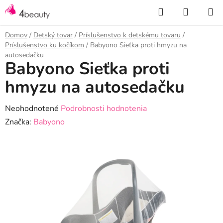
Prejsť
Hľadať
NÁKUP
na
KOŠÍK
obsah
Domov
/
Detský tovar
/
Príslušenstvo k detskému tovaru
/
Príslušenstvo ku kočíkom
/
Babyono Sieťka proti hmyzu na
autosedačku
Babyono Sieťka proti
hmyzu na autosedačku
Priemerné
Neohodnotené
Podrobnosti hodnotenia
hodnotenie
Značka:
Babyono
produktu
je
0,0
z
5
hviezdičiek.