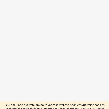
S cieľom uľahčiť užívateľom používať naše webové stránky využívame cookies.
Používaním našich stránok súhlasíte s ukladaním súborov cookies vo Vašom