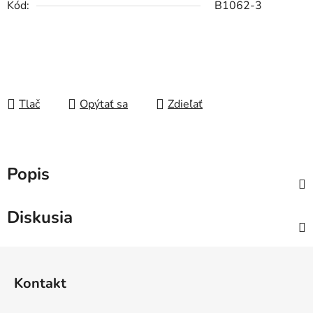
Kód:
B1062-3
Tlač
Opýtať sa
Zdieľať
Popis
Diskusia
Z
á
Kontakt
p
ä