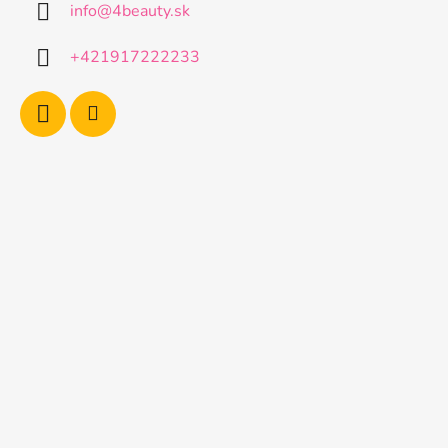
info
@
4beauty.sk
t
i
+421917222233
e