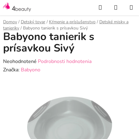
Prejsť
Hľadať
NÁKUP
na
KOŠÍK
obsah
Domov
/
Detský tovar
/
Kŕmenie a príslušenstvo
/
Detské misky a
tanieriky
/
Babyono tanierik s prísavkou Sivý
Babyono tanierik s
prísavkou Sivý
Priemerné
Neohodnotené
Podrobnosti hodnotenia
hodnotenie
Značka:
Babyono
produktu
je
0,0
z
5
hviezdičiek.