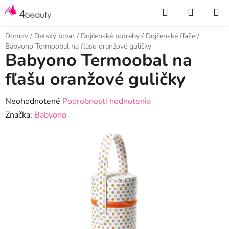
Prejsť
Hľadať
NÁKUP
na
KOŠÍK
obsah
Domov
/
Detský tovar
/
Dojčenské potreby
/
Dojčenské fľaše
/
Babyono Termoobal na fľašu oranžové guličky
Babyono Termoobal na
fľašu oranžové guličky
Priemerné
Neohodnotené
Podrobnosti hodnotenia
hodnotenie
Značka:
Babyono
produktu
je
0,0
z
5
hviezdičiek.