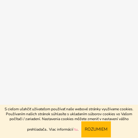
S cieľom uľahčiť užívateľom používať naše webové stránky využívame cookies.
Používaním našich stránok súhlasíte s ukladaním súborov cookies vo Vašom
počítači / zariadení. Nastavenia cookies môžete zmeniť v nastavení vášho
Vytvoril Shoptet
ROZUMIEM
prehliadača.
. Viac informácií
tu
.
Copyright 2026
4beauty.sk
. Všetky práva vyhradené.