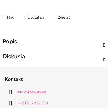
Tlač
Opýtať sa
Zdieľať
Popis
Diskusia
Z
á
Kontakt
p
ä
info
@
4beauty.sk
t
i
+421917222233
e