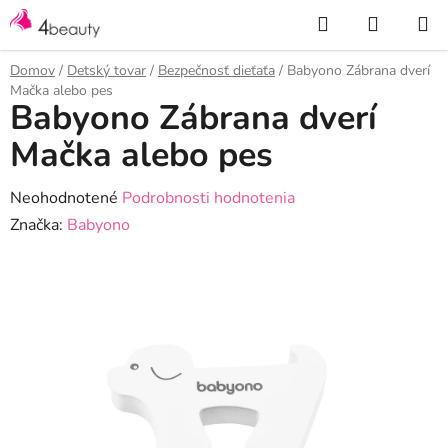
Prejsť
Hľadať
NÁKUP
na
KOŠÍK
obsah
Domov
/
Detský tovar
/
Bezpečnosť dieťaťa
/
Babyono Zábrana dverí
Mačka alebo pes
Babyono Zábrana dverí
Mačka alebo pes
Priemerné
Neohodnotené
Podrobnosti hodnotenia
hodnotenie
Značka:
Babyono
produktu
je
0,0
z
5
hviezdičiek.