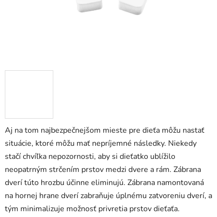
Aj na tom najbezpečnejšom mieste pre dieťa môžu nastať
situácie, ktoré môžu mať nepríjemné následky. Niekedy
stačí chvíľka nepozornosti, aby si dieťatko ublížilo
neopatrným strčením prstov medzi dvere a rám. Zábrana
dverí túto hrozbu účinne eliminujú. Zábrana namontovaná
na hornej hrane dverí zabraňuje úplnému zatvoreniu dverí, a
tým minimalizuje možnosť privretia prstov dieťaťa.