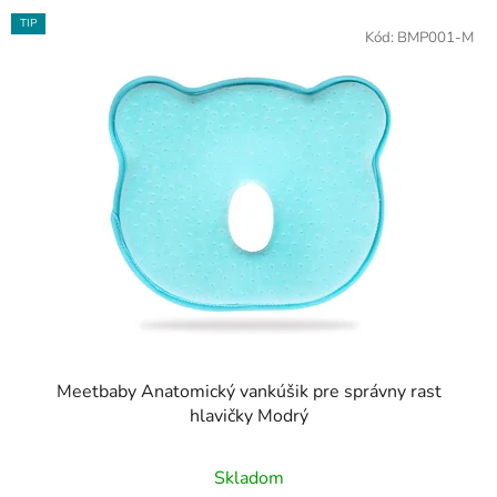
TIP
Kód:
BMP001-M
Meetbaby Anatomický vankúšik pre správny rast
hlavičky Modrý
Priemerné
Skladom
hodnotenie