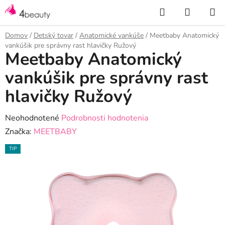
Prejsť
Hľadať
NÁKUP
na
KOŠÍK
obsah
Domov
/
Detský tovar
/
Anatomické vankúše
/
Meetbaby Anatomický
vankúšik pre správny rast hlavičky Ružový
Meetbaby Anatomický
vankúšik pre správny rast
hlavičky Ružový
Priemerné
Neohodnotené
Podrobnosti hodnotenia
hodnotenie
Značka:
MEETBABY
produktu
TIP
je
0,0
z
5
hviezdičiek.