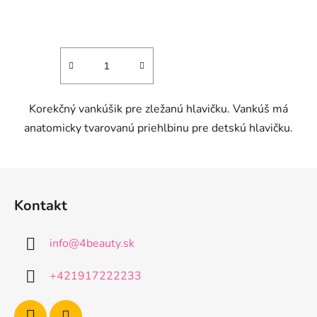
produktu
je
3,9
z
5
Korekčný vankúšik pre zležanú hlavičku. Vankúš má
hviezdičiek.
anatomicky tvarovanú priehlbinu pre detskú hlavičku.
Z
á
Kontakt
p
ä
info
@
4beauty.sk
t
i
+421917222233
e