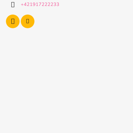
i
+421917222233
e