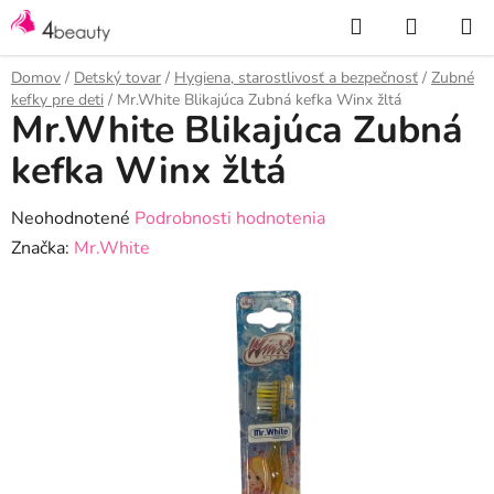
Prejsť
Hľadať
NÁKUP
na
KOŠÍK
obsah
Domov
/
Detský tovar
/
Hygiena, starostlivosť a bezpečnosť
/
Zubné
kefky pre deti
/
Mr.White Blikajúca Zubná kefka Winx žltá
Mr.White Blikajúca Zubná
kefka Winx žltá
Priemerné
Neohodnotené
Podrobnosti hodnotenia
hodnotenie
Značka:
Mr.White
produktu
je
0,0
z
5
hviezdičiek.