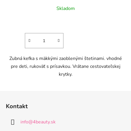
Skladom
Zubná kefka s mäkkými zaoblenými štetinami. vhodné
pre deti, rukoväť s prísavkou. Vrátane cestovateľskej
krytky.
Z
á
Kontakt
p
ä
info
@
4beauty.sk
t